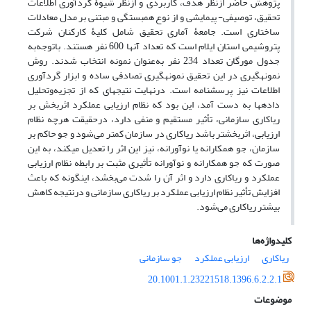
پژوهش حاضر ازنظر هدف، کاربردی و ازنظر شیوۀ گردآوری اطلاعات
تحقیق، توصیفی- پیمایشی و از نوع همبستگی و مبتنی بر مدل معادلات
ساختاری است. جامعۀ آماری تحقیق شامل کلیۀ کارکنان شرکت
پتروشیمی استان ایلام است که تعداد آنها 600 نفر هستند. باتوجه‌به
جدول مورگان تعداد 234 نفر به‌عنوان نمونه انتخاب شدند. روش
نمونه­گیری در این تحقیق نمونه­گیری تصادفی ساده و ابزار گردآوری
اطلاعات نیز پرسشنامه است. درنهایت نتیجه­ای که از تجزیه‌و‌تحلیل
داده­ها به دست آمد، این بود که نظام ارزیابی عملکرد اثربخش بر
ریاکاری سازمانی، تأثیر مستقیم و منفی دارد، درحقیقت هرچه نظام
ارزیابی، اثربخش­تر باشد ریاکاری در سازمان کمتر می‌شود و جو حاکم بر
سازمان، جو همکارانه یا نوآورانه، نیز این اثر را تعدیل می­کند، به این
صورت که جو همکارانه و نوآورانه تأثیری مثبت بر رابطه نظام ارزیابی
عملکرد و ریاکاری دارد و اثر آن را شدت می‌بخشد، اینگونه که باعث
افزایش تأثیر نظام ارزیابی عملکرد بر ریاکاری سازمانی و درنتیجه کاهش
بیشتر ریاکاری می‌شود.
کلیدواژه‌ها
ریاکاری
ارزیابی عملکرد
جو سازمانی
20.1001.1.23221518.1396.6.2.2.1
موضوعات