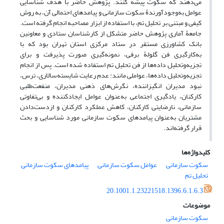
می‌دهند که سکوت پیشه کنند. پژوهش حاضر با هدف شناسایی
عوامل به‌وجود‌آورندۀ سکوت سازمانی و پیامدهای احتمالی آن، به روش
کیفی و مبتنی بر تحلیل تم، با استفاده از ابزار مصاحبه انجام گرفته است.
جامعۀ آماری پژوهش حاضر متشکل از کارشناسان ستادی و معاونین
بانک کشاورزی مستقر در ستاد مرکزی استان تهران بود که با
به‌کارگیری فن گلولۀ برفی، نمونه‌گیری صورت پذیرفت و برای
تجزیه‌و‌تحلیل داده‌ها از فن تحلیل تم استفاده شده است. پس از انجام
تجزیه‌وتحلیل داده‌ها، عواملی مانند: عدم رعایت شایسته‌سالاری، ترس،
نبود مدیران انگیزاننده، نگرش‌های ذهنی مدیران، منفعت‌طلبی
کارکنان، یادگیری اجتماعی به‌عنوان عوامل ایجاد‌کننده و بی‌تفاوتی
سازمانی، نارضایتی کارکنان، کاهش عملکرد کارکنان و ازدست‌دادن
مشتریان به‌عنوان پیامدهای سکوت سازمانی مورد شناسایی و بحث
قرار گرفته‌اند.
کلیدواژه‌ها
سکوت سازمانی
عوامل سکوت سازمانی
پیامدهای سکوت سازمانی
تحلیل تم
20.1001.1.23221518.1396.6.1.6.3
موضوعات
سکوت سازمانی