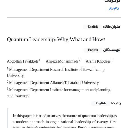
موضوعات
رهبری
عنوان مقاله
English
Quantum Leadership: Why, What and How?
نویسندگان
English
1
2
3
Abdollah Tavakkoli
Alireza Mohammadi
Arshia Khodaei
1
Management Department, Research Institute of Hawzah &amp;
University
2
Management Department, Allameh Tabatabaei University
3
Management Department, Institute for management and planning
studies &emsp;
چکیده
English
In this paper it is tried to survey the nature of quantum leadership as
a modern approach in organizational leadership of twenty-first
century through reviewing the literature. For this purpose, a meta-