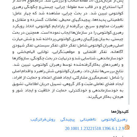
پس از غربال‌گری، 28 مقاله انتخاب و بررسی شد. درمجموع 84 کد از
آنها استخراج و در قالب سه مقولۀ: چرایی، چیستی و چگونگی رهبری
کوانتومی تبیین شد. در بحث چرایی، مشاهده شد که چهار عامل:
نااطمینانی پدیده‌ها، پیچیدگی­های محیطی، تعاملات گسترده و متقابل و
تغییرات مداوم و سریع، برگرفته از پارادایم کوانتومی، اتخاذ رویکرد
رهبری کوانتومی را در سازمان‌ها ایجاب نموده است. همچنین در بحث
چیستی، به بیان ویژگی­های رهبری کوانتومی پرداخته شد و شش مهارت
اصلی رهبران کوانتومی شامل: تفکر خلاق، تفکر سیستمی، تفکر شهودی
آگاهانه، تفکر اقتضایی و موقعیت‌گرایی، توانایی الهام‌بخشی و
خودسازماندهی، شناسایی شد و درنهایت در بحث چگونگی، سازوکارها
و راهبردهای به‌کارگرفته‌شده توسط رهبران کوانتومی، تبیین شد.
نتایج بررسی‌ها نشان داد، رهبران کوانتومی شش راهبرد و اقدام اصلی
را شامل: تصمیم­گیری مشارکتی، ایجاد فضای اعتماد و حمایت از افراد،
ایجاد فضای تعاملی مثبت و کار گروهی، تسهیل جریان اطلاعاتی، تشویق
به خودسازماندهی و خودکنترلی، حمایت از خلاقیت و ایجاد شور و
هیجان، به‌کار می‌گیرند.
کلیدواژه‌ها
رهبری کوانتومی
نااطمینانی
پیچیدگی
روش فراترکیب
20.1001.1.23221518.1396.6.1.2.9