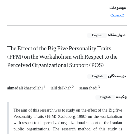
موضوعات
شخصیت
عنوان مقاله
English
The Effect of the Big Five Personality Traits
(FFM) on the Workaholism with Respect to the
Perceived Organizational Support (POS)
نویسندگان
English
1
2
3
ahmad ali khaet ollahi
jalil del khah
sasan ahadi
چکیده
English
The aim of this research was to study on the effect of the Big five
Personality Traits (FFM) (Goldberg; 1990) on the workaholism
with respect to the perceived organizational support on the Iranian
public organizations. The research method of this study is