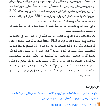
حیث هدف پژوهش، توسعه‌ای و از حیث موضوع و سؤالات پژوهش از
نوع پژوهش‌های پیمایشی- همبستگی است. جامعۀ آماری مورد‌مطالعه
در این پژوهش شامل کارکنان دیوان محاسبات کشور به تعداد 2100
نفر بود که با استفاده از فرمول کوکران تعداد 330 نفر از آنها با استفاده
از روش نمونه‌گیری تصادفی ساده انتخاب شدند.
برای جمع‌آوری داده‌ها در مرحلۀ کیفی از مصاحبه و در مرحلۀ کمی از
پرسشنامه استفاده شد.
تجزیه‌وتحلیل داده‌‌های پژوهش با بهره­گیری از مدل‌سازی معادلات
ساختاری با استفاده از نرم‌افزار Smart PLS صورت گرفت. نتایج آزمون
فرضیه‌ها نشان داد که اعتیاد به کار به میزان 75 صدم توسط صفات
شخصیتی پیش‌بینی می‌شود. نتایج آزمون اندازۀ اثر نشان داد که اثر
تعدیل‌گری حمایت سازمانی ادراک‌شده در تأثیر صفات شخصیتی
پنج‌گانه بر اعتیاد به کار، برابر با 0.21 است. به‌بیان‌دیگر نتایج پژوهش
نشان داد که صفات شخصیتی پنج‌گانه، تأثیر مثبت و معنی‌داری بر اعتیاد
به کار دارند و نیز حمایت ادراک‌شده، نقش تعدیل‌گری در این تأثیر و
تأثر ایفا می‌کند.
کلیدواژه‌ها
اعتیاد به کار
صفات شخصیتی پنج‌گانه
حمایت سازمانی ادراک‌شده
افسردگی‌های کاری
فشار کار
جو سازمانی
20.1001.1.23221518.1396.6.2.3.2