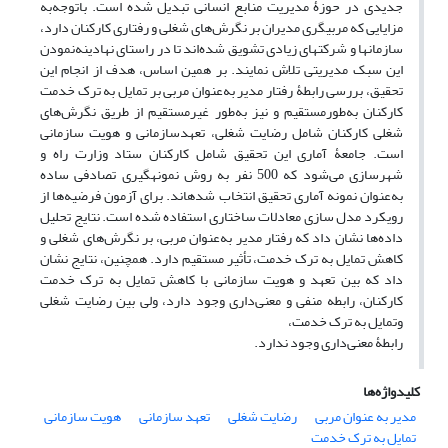
جدیدی در حوزۀ مدیریت منابع انسانی تبدیل شده است. باتوجه‌به
مزایایی که مربیگری مدیران بر نگرش‌های شغلی و رفتاری کارکنان دارد،
سازمان­ها و شرکت­های زیادی تشویق شده‌اند تا در راستای نهادینه‌نمودن
این سبک مدیریتی تلاش نمایند. بر همین اساس، هدف از انجام این
تحقیق، بررسی رابطۀ رفتار مدیر به‌عنوان مربی بر تمایل به ترک خدمت
کارکنان به‌طورمستقیم و نیز به‌طور غیرمستقیم از طریق نگرش‌های
شغلی کارکنان شامل رضایت شغلی، تعهدسازمانی و هویت سازمانی
است. جامعۀ آماری این تحقیق شامل کارکنان ستاد وزارت راه و
شهرسازی می‌شود که 500 نفر به روش نمونه­گیری تصادفی ساده
به‌عنوان نمونه آماری تحقیق انتخاب شده­اند. برای آزمون فرضیه‌ها از
رویکرد مدل سازی معادلات ساختاری استفاده شده است. نتایج تحلیل
داده‌ها نشان داد که رفتار مدیر به‌عنوان مربی، بر نگرش‌های شغلی و
کاهش تمایل به ترک خدمت، تأثیر مستقیم دارد. همچنین، نتایج نشان
داد که بین تعهد و هویت سازمانی با کاهش تمایل به ترک خدمت
کارکنان، رابطه منفی و معنی‌داری وجود دارد، ولی بین رضایت شغلی
وتمایل به ترک خدمت،
رابطۀ معنی‌داری وجود ندارد.
کلیدواژه‌ها
مدیر به عنوان مربی
رضایت شغلی
تعهد سازمانی
هویت سازمانی
تمایل به ترک خدمت