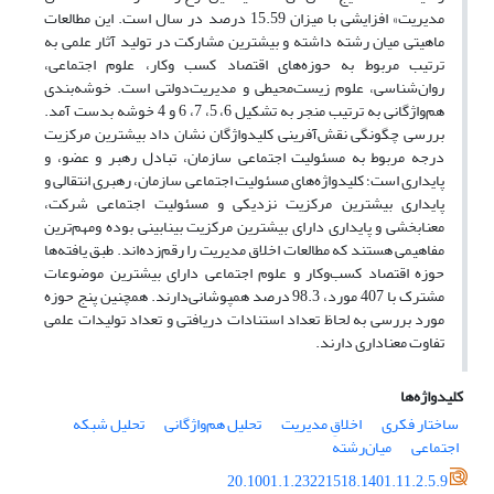
مدیریت» افزایشی با میزان 15.59 درصد در سال است. این مطالعات
ماهیتی میان رشته داشته و بیشترین مشارکت در تولید آثار علمی به
ترتیب مربوط به حوزه‌های اقتصاد کسب وکار، علوم اجتماعی،
روان‌شناسی، علوم زیست‌محیطی و مدیریت‌دولتی ‌است. خوشه‌بندی
هم‌واژگانی به ترتیب منجر به تشکیل 6، 5، 7، 6 و 4 خوشه بدست آمد.
بررسی چگونگی نقش‌آفرینی کلیدواژگان نشان داد بیشترین مرکزیت
درجه مربوط به مسئولیت اجتماعی سازمان، تبادل رهبر و عضو، و
پایداری است؛ کلیدواژه‌های مسئولیت اجتماعی سازمان، رهبری انتقالی و
پایداری بیشترین مرکزیت نزدیکی و مسئولیت اجتماعی شرکت،
معنابخشی و پایداری دارای بیشترین مرکزیت‌ بینابینی بوده ومهم‌ترین
مفاهیمی هستند که مطالعات اخلاق مدیریت را رقم‌زده‌اند. طبق یافته‌ها
حوزه اقتصاد کسب‌‌وکار و علوم اجتماعی دارای بیشترین موضوعات
مشترک با 407 مورد، 98.3 درصد همپوشانی‌دارند. همچنین پنج حوزه
مورد بررسی به لحاظ تعداد استنادات دریافتی و تعداد تولیدات علمی
تفاوت معناداری دارند.
کلیدواژه‌ها
ساختار فکری
اخلاقِ مدیریت
تحلیل هم‌واژگانی
تحلیل شبکه
اجتماعی
میان‌رشته
20.1001.1.23221518.1401.11.2.5.9