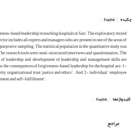
چکیده
English
veness-based leadership in teaching hospitals in Sari. The exploratory mixed
tor includes all experts and managers who are present in one of the areas of
urposive sampling. The statistical population in the quantitative study was
e. The research tools were semi-structured interviews and questionnaires. The
t of leadership and development of leadership and management skills are
so, the consequences of forgiveness-based leadership for the hospital are: 1-
ty, organizational trust, justice and ethics". And 2- individual "employee
opment and self-fulfillment".
کلیدواژه‌ها
English
مراجع