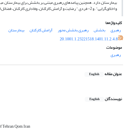
و اخلاق‌گرایی". و 2- فردی " رضایت و آرامش کارکنان، وفاداری کارکنان، فضائل اخلاقی، نوع‌دوستی، انگیزش و توسعه فردی و خودشکوفایی".
کلیدواژه‌ها
رهبری
بخشش
رهبری بخشش محور
آرامش کارکنان
بیمارستان
20.1001.1.23221518.1401.11.2.4.8
موضوعات
رهبری
عنوان مقاله
English
نویسندگان
English
f Tehran, Qom, Iran