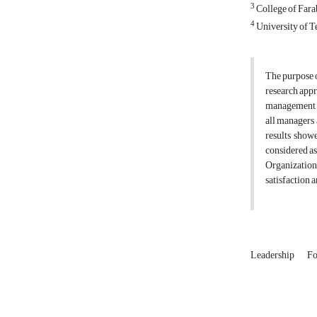
3
College of Farab
4
University of T
The purpose o
research appr
management of
all managers 
results show
considered as
Organizationa
satisfaction 
Leadership
Fo