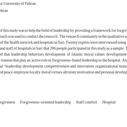
i, University of Tehran.
ehran
f this study was to help the field of leadership by providing a framework for forgi
oach was used to conduct the research. The research community in the qualitative sec
 the health network and hospitals in Sari; Twenty experts were interviewed using p
and staff of hospitals in Sari that 206 people participated in this study as a sampl
ed that leadership behaviors, development of Islamic moral values, developmen
 reasons that play an active role in forgiveness-based leadership in the hospital. Al
l "leadership development, competitiveness and innovation, organizational maturi
and peace, employee loyalty, moral virtues, altruism, motivation and personal devel
rgiveness
Forgiveness-oriented leadership
Staff comfort
Hospital