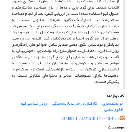
از میان کارکنان صنعت برق و با استفاده از روش نمونه‌گیری مفهوم
انتخاب شدند. برای گردآوری داده‌ها از ابزار مصاحبة ساختارمند و
جدول کیو استفاده‌ شده است. در ارزیابی کیفی، بعد از انجام مصاحبة
ساختارمند با مشارکت‌کنندگان، نظرهای متفاوتی نسبت به
توانمندسازی کارکنان درشرف بازنشستگی استخراج شد. سپس در
قسمت کمّی، با تکمیل جدول‌های کیو به شیوة تحلیل عاملی، فهم و درک
ذهنی افراد هر گروه احصا و ‌تجزیه‌و‌تحلیل شد. نتیجة این بررسی،
نمایانگر وجود شش الگوی ذهنی متمایز شامل «هواخواهان راهکارهای
روان‌شناختی»، «معتقدان به هموارسازی راه توانمندی»، «خوش‌بینان به
قابلیت و توانایی‌ها»، «حامیان رفع موانع فردی و اجتماعی»، «ناقدان
موانع سازمانی و حکومتی» و «طرفداران خلق فرصت» نسبت به
توانمندسازی کارکنان در آستانه بازنشستگی است که هرکدام از
ذهنیت‌ها دارای خصوصیات، معانی و محتواهای متفاوتی نسبت به
یکدیگر هستند.
کلیدواژه‌ها
توانمندسازی
کارکنان در شرف بازنشستگی
روش‌شناسی کیو
الگوی ذهنی
20.1001.1.23221518.1400.10.4.5.6
موضوعات