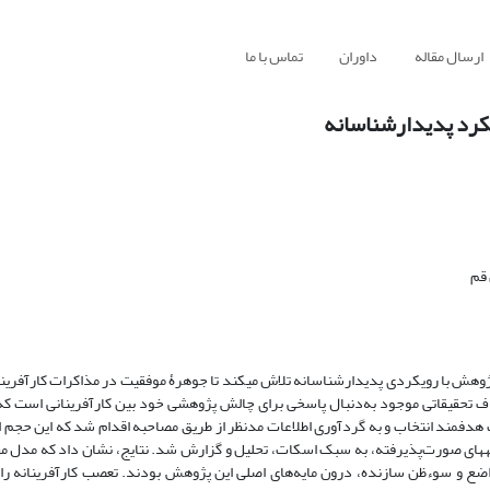
ارسال مقاله
داوران
تماس با ما
کرد پدیدارشناسانه
قم
پژوهش با رویکردی پدیدارشناسانه تلاش می­کند تا جوهرۀ موفقیت در مذاکرات کارآفرینا
 تحقیقاتی موجود به‌دنبال پاسخی برای چالش پژوهشی خود بین کارآفرینانی است که 
داشته­اند. از این میان تعداد 5 کارآفرین به‌صورت هدفمند انتخاب و به گردآوری اطلاعات مدنظر از طریق مصاحبه اقدام شد که ای
­های صورت‌پذیرفته، به سبک اسکات، تحلیل و گزارش شد. نتایج، نشان داد که مدل 
است. ذکاوت، تعصب، تواضع و سوء­ظن سازنده، درون مایه‌های اصلی این پژوهش بودند. تعصب کارآفرینانه 