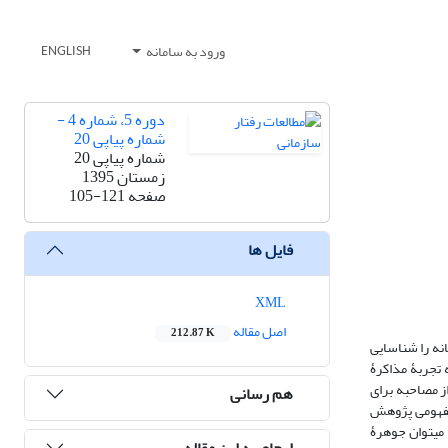
ورود به سامانه
ENGLISH
دوره 5، شماره 4 -
شماره پیاپی 20
شماره پیاپی 20
زمستان 1395
صفحه
105-121
فایل ها
XML
اصل مقاله
212.87 K
نه را شناسایی
تجربۀ مذاکرۀ
ن حجم از مصاحبه برای
هم رسانی
مفهومی پژوهش
را می­توان جوهرۀ
ارجاع به این مقاله