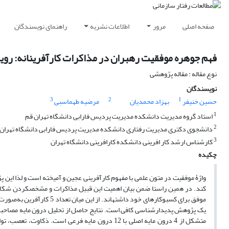
صفحه اصلی
مرور
اطلاعات نشریه
راهنمای نویسندگان
فهم جوهره موفقیت رهبران در مذاکرات کارآفرینانه: روی
نوع مقاله : مقاله پژوهشی
نویسندگان
3
2
1
حسین خنیفر
بهزاد محمدیان
مرضیه طهماسبی
1
استاد گروه مدیریت دانشکده مدیریت پردیس فارابی دانشگاه تهران قم
2
دانشجوی دکتری مدیریت رفتاری دانشکده مدیریت پردیس فارابی دانشگاه تهران 
3
کارشناس ارشد کار افرینی دانشکده کارافرینی دانشگاه تهران
چکیده
واژۀ موفقیت در متون علمی با مفهوم کارآفرینی عجین و آمیخته است و لذا این 
کند. در همین راستا ضمن بیان اهمیت این قبیل مذاکرات و مشخص­کردن شکاف
موفق برای کسب­وکارهای خود 
یک پژوهش پدیدارشناسی کافی است. نتایج حاصل از تحلیل درون مایه مصاحبه
متشکل از 4 درون مایه اصلی با 12 درون مایه فرعی 