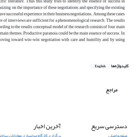
c literature. Thus this study tries to identify the essence of success in
izing on the importance of these negotiations and specifying the existing
ave successful experience in their business negotiations. Among these cases,
 of interviews are sufficient for a phenomenological research. The results
ding to the results, conceptual model of the research consists of four main
 main themes. Productive paranoia could be the main essence of success. In
 moving toward win-win negotiation with care and humility and by using
کلیدواژه‌ها
English
مراجع
دسترسی سریع
آخرین اخبار
صفحه اصلی
برگزاری کارگاه مدلسازی معادلات ساختار