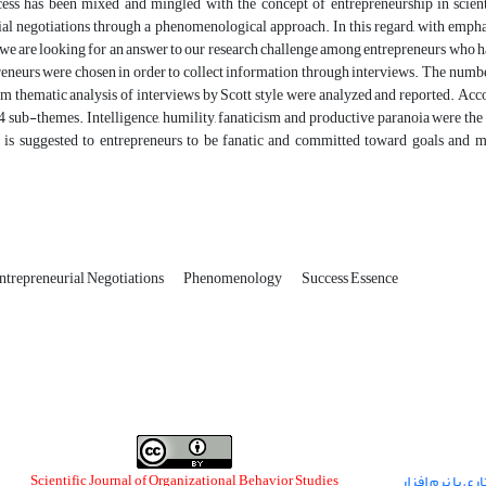
ess has been mixed and mingled with the concept of entrepreneurship in scientifi
al negotiations through a phenomenological approach. In this regard, with emphas
­ we are looking for an answer to our research challenge among entrepreneurs who h
eneurs were chosen in order to collect information through interviews. The number
 thematic analysis of interviews by Scott style were analyzed and reported. Accor
 sub-themes. Intelligence, humility, fanaticism and productive paranoia were the
it is suggested to entrepreneurs to be fanatic and committed toward goals and
ntrepreneurial Negotiations
Phenomenology
Success Essence
ی با نرم افزار
Scientific Journal of Organizational Behavior Studies