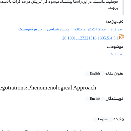
موفقیت دانست. در این راستا پیشنهاد می­شود کارآفرینان در مذاکرات با تعهد و
بروند.
کلیدواژه‌ها
مذاکره
مذاکرات کارآفرینانه
پدیدارشناسی
جوهرۀ موفقیت
20.1001.1.23221518.1395.5.4.5.1
موضوعات
مذاکره
عنوان مقاله
English
 Negotiations: Phenomenological Approach
نویسندگان
English
چکیده
English