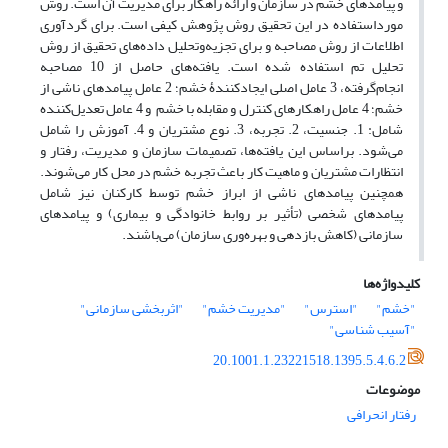
و پیامدهای خشم در سازمان و ارائه راهکار برای مدیریت آن است. روش
مورداستفاده در این تحقیق روش پژوهش کیفی است. برای گردآوری
اطلاعات از روش مصاحبه و برای تجزیه‌وتحلیل داده‌های تحقیق از روش
تحلیل تم استفاده شده است. یافته‌های حاصل از 10 مصاحبه
انجام‌گرفته، 3 عامل اصلی ایجادکنندۀ خشم؛ 2 عامل پیامدهای ناشی از
خشم؛ 4 عامل راهکارهای کنترل و مقابله با خشم و 4 عامل تعدیل‌کننده
شامل: 1. جنسیت، 2. تجربه، 3. نوع مشتریان و 4. آموزش را شامل
می‌شود. براساس این یافته‌ها، تصمیمات سازمان و مدیریت، رفتار و
انتظارات مشتریان و ماهیت کار باعث تجربه خشم در محل کار می‌شوند.
همچنین پیامدهای ناشی از ابراز خشم توسط کارکنان نیز شامل
پیامدهای شخصی (تأثیر بر روابط خانوادگی و بیماری) و پیامدهای
سازمانی (کاهش بازدهی و بهره‌وری سازمان) می‌باشند.
کلیدواژه‌ها
"خشم"
"استرس"
"مدیریت خشم"
"اثربخشی سازمانی"
"آسیب شناسی"
20.1001.1.23221518.1395.5.4.6.2
موضوعات
رفتار انحرافی