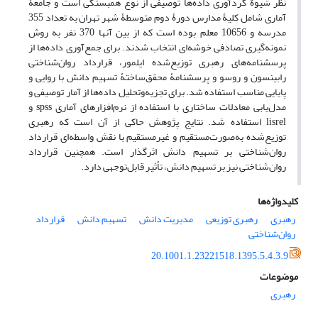
نظر شیوة گردآوری داده‌ها توصیفی از نوع همبستگی است و جامعۀ
آماری شامل کلیۀ مدارس دورۀ دوم متوسطۀ شهر تهران به تعداد 355
مدرسه و 10656 معلم بوده است که از بین آنها 370 نفر به روش
نمونه‌گیری تصادفی خوشه‌ای انتخاب شدند. برای جمع‌آوری داده‌ها از
پرسشنامه‌های رهبری توزیع‌شده ایلمور، قرارداد روان‌شناختی
رابینسون و روسو و پرسشنامۀ محقق‌ساختۀ تسهیم دانش با روایی و
پایایی مناسب استفاده شد. برای تجزیه‌وتحلیل داده‌ها از آمار توصیفی و
مدل‌یابی معادلات ساختاری با استفاده از نرم‌افزارهای آماری spss و
lisrel استفاده شد. نتایج پژوهش حاکی از آن است که رهبری
توزیع‌شده به‌صورت‌مستقیم و غیرمستقیم با نقش واسطه‌ای قرارداد
روان‌شناختی بر تسهیم دانش اثرگذار است. همچنین قرارداد
روان‌شناختی نیز بر تسهیم دانش، تأثیر قابل‌توجهی دارد.
کلیدواژه‌ها
رهبری
رهبری توزیعی
مدیریت دانش
تسهیم دانش
قرارداد
روان‌شناختی
20.1001.1.23221518.1395.5.4.3.9
موضوعات
رهبری