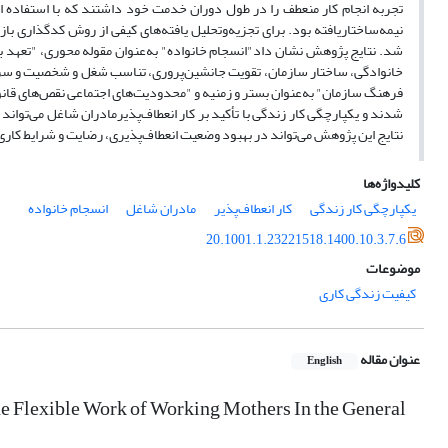
نیمه‌ساختاریافته بود. برای تجزیه‌و‌تحلیل یافته‌های کیفی از روش کدگذاری با
شد. نتایج پژوهش نشان داد"انسجام خانواده" به‌عنوان مقوله محوری، "تعهد به ک
خانوادگی، ساختار سازمان، تقویت جانشین‌پروری، تناسب شغل و شخصیت و سرمای
فرهنگ سازمان" به‌عنوان بستر و زمنیه و "محدودیت‌های اجتماعی نقص‌های قان
شدند و یکپارچگی کار زندگی با تأکید بر کار انعطاف‌پذیرمادران شاغل می‌توا
نتایج این پژوهش می‌تواند در بهبود وضعیت انعطاف‌پذیری، رضایت و شرایط کار
کلیدواژه‌ها
یکپارچگی کار زندگی
کار انعطاف‌پذیر
مادران شاغل
انسجام خانواده
20.1001.1.23221518.1400.10.3.7.6
موضوعات
کیفیت زندگی کاری
عنوان مقاله
English
he Flexible Work of Working Mothers In the General