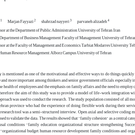
1
2
3
4
n
Marjan Fayyazi
shahrzad nayyeri
parvaneh alizadeh
sor at the Department of Public Administration, University of Tehran, Iran
, Department of Business Management, Faculty of Management, University of Tehran,
ssor at the Faculty of Management and Economics, Tarbiat Modarres University, Teh
 Human Resource Management, Alborz Campus, University of Tehran
ty is mentioned as one of the motivational and effective ways to do things quickly
nd more important among thinkers and senior government officials, especially in t
the health of employees and the emphasis on family affairs and the need to employ
herefore, the aim of this study was to provide a model of life-work integration 
pproach was used to conduct the research. The study population consisted of all 
ehran province who had the experience of doing flexible work during their serv
esearch tool was a semi-structured interview. Open, axial and selective coding me
ed to validate the data. The results showed that "family cohesion" as a central cat
sal conditions, "family education, organizational structure, strengthening Succes
 "organizational budget, human resource development, family conditions and organi