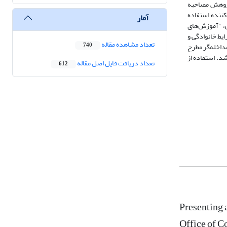
رفی با 32 نفر از آنها مصاحبه شد. ابزار پژوهش مصاحبه
کننده استفاده
آمار
ی، "آموزش‌های
یط خانوادگی و
تعداد مشاهده مقاله
داخله‌گر مطرح
740
د. استفاده از
تعداد دریافت فایل اصل مقاله
612
Presenting 
Office of C