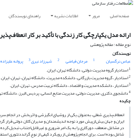
صفحه اصلی
مرور
اطلاعات نشریه
راهنمای نویسندگان
ارائه مدل یکپارچگی کار زندگی با تأکید بر کار انعطاف‌پذیر
نوع مقاله : مقاله پژوهشی
نویسندگان
3
2
1
عباس نرگسیان
مرجان فیاضی
شهرزاد نیری
پروانه علیزاده
1
استادیار گروه مدیریت دولتی، دانشگاه تهران، ایران.
2
استادیار، گروه مدیریت بازرگانی، دانشکده مدیریت، دانشگاه تهران، تهران، ایران.
3
استادیار، دانشکده مدیریت و اقتصاد، دانشگاه تربیت مدرس، تهران، ایران.
4
دانشجوی دکتری، مدیریت دولتی، مدیریت منابع انسانی، پردیس البرز، دانشگاه تهرا
چکیده
انعطاف‌پذیری شغلی، به‌عنوان یکی از روشهای انگیزشی و اثربخش در انجام سریع 
ایران و جهان بیش‌ازپیش مورد توجه اندیشمندان و مدیران کلان دولتی قرار گرفته
در مشاغل منعطف، دورکاری را به یک امر ضروری و غیرقابل‌اجتناب تبدیل کرده ا
شاغل بوده است. برای انجام پژوهش از رویکرد کیفی از نوع گرانددتئوری استفاد