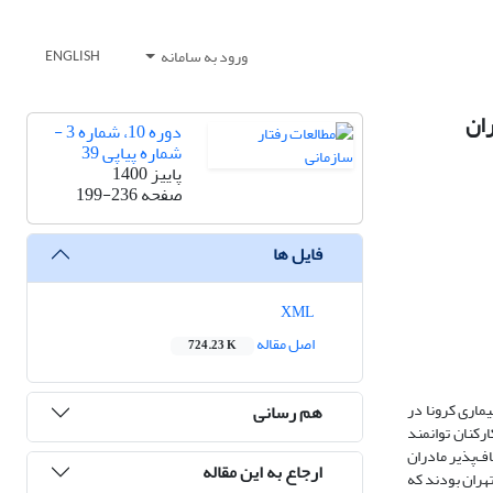
ورود به سامانه
ENGLISH
ران
دوره 10، شماره 3 -
شماره پیاپی 39
پاییز 1400
صفحه
199-236
فایل ها
XML
اصل مقاله
724.23 K
یماری کرونا در
هم رسانی
ارکنان توانمند
ف‌پذیر مادران
ارجاع به این مقاله
هران بودند که