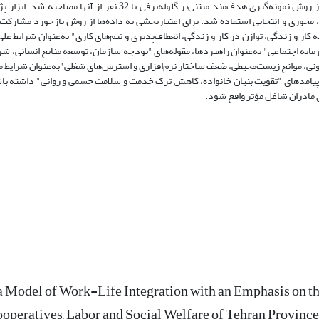
تجربه انجام کار منعطف را در طول دوران خدمت خود داشتند که با استفاده از روش نمونه‌گیری هدف‌مند مبتنی‌بر گلوله‌ب
ز، محوری و انتخابی استفاده شد. برای اعتباربخشی به داده‌ها از روش بازخورد مشارکت‌
ار و زندگی، توازن در کار و زندگی، انعطاف‌پذیری و تیم‌های کاری" به‌عنوان شرایط عل
ه اجتماعی" به‌عنوان راهبردها، مقوله‌های "بودجه سازمان، توسعه منابع انسانی، شرا
ونی، موانع زیست‌محیطی، ضعف ساختار نرم‌افزاری و استرس‌های شغلی"به‌عنوان شرایط م
ند پیامدهای "تقویت بنیان خانواده، کاهش ترک خدمت و سلامت جسمی و روانی" داشته باش
ی مادران شاغل مؤثر واقع شود.
a Model of Work-Life Integration with an Emphasis on t
ooperatives, Labor and Social Welfare of Tehran Province