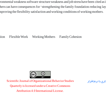
ronmental weakness, software structure weakness, and job stress have been cited as i
rs can have consequences for "strengthening the family foundation, reducing layoff
improving the flexibility, satisfaction and working conditions of working mothers.
iion
Flexible Work
Working Mothers
Family Cohesion
ی با نرم افزار
Scientific Journal of Organizational Behavior Studies
Quarterly is licensed under a
Creative Commons
Attribution 4.0 International License
.