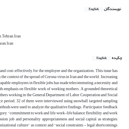
نویسندگان
English
 Tehran, Iran
ran, Iran
چکیده
English
 and cost-effectively for the employee and the organization. This issue has
he context of the spread of Corona virus in Iran and the world. Increasing
 capable employees in flexible jobs, has made telecommuting a necessity and
with emphasis on flexible work of working mothers. A grounded theoretical
mothers working in the General Department of Labor Cooperation and Social
ice period. 32 of them were interviewed using snowball targeted sampling
thods were used to analyze the qualitative findings. Participator feedback
egory, "commitment to work and life, work-life balance, flexibility and work
sion, job and personality appropriateness and social capital as strategies,
zational culture" as context and "social constraints - legal shortcomings,