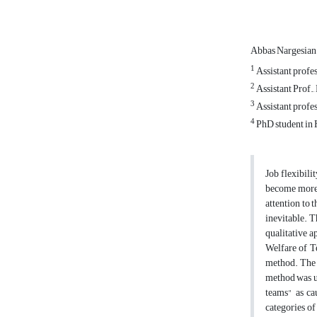
Abbas Nargesia
1
Assistant profes
2
Assistant Prof.
3
Assistant profe
4
PhD student in
Job flexibili
become more a
attention to 
inevitable. T
qualitative a
Welfare of T
method. The r
method was us
teams" as cau
categories of