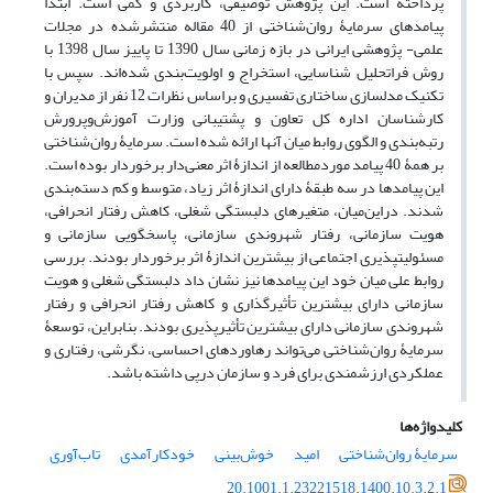
پرداخته است. این پژوهش توصیفی، کاربردی و کمی است. ابتدا
پیامدهای سرمایۀ روان‌شناختی از 40 مقاله منتشرشده در مجلات
علمی- پژوهشی ایرانی در بازه زمانی سال 1390 تا پاییز سال 1398 با
روش فراتحلیل شناسایی، استخراج و اولویت‌بندی شده‌اند. سپس با
تکنیک مدل­سازی ساختاری تفسیری و براساس نظرات 12 نفر از مدیران و
کارشناسان اداره کل تعاون و پشتیبانی وزارت آموزش‌وپرورش
رتبه‌بندی و الگوی روابط میان آنها ارائه شده است. سرمایۀ روان‌شناختی
بر همۀ 40 پیامد موردمطالعه از اندازۀ اثر معنی‌دار برخوردار بوده است.
این پیامدها در سه طبقۀ دارای اندازۀ اثر زیاد، متوسط و کم دسته‌بندی
شدند. دراین‌میان، متغیرهای دلبستگی شغلی، کاهش رفتار انحرافی،
هویت سازمانی، رفتار شهروندی سازمانی، پاسخگویی سازمانی و
مسئولیت­پذیری اجتماعی از بیشترین اندازۀ اثر برخوردار بودند. بررسی
روابط علی میان خود این پیامدها نیز نشان داد دلبستگی شغلی و هویت
سازمانی دارای بیشترین تأثیرگذاری و کاهش رفتار انحرافی و رفتار
شهروندی سازمانی دارای بیشترین تأثیرپذیری بودند. بنابراین، توسعۀ
سرمایۀ روان‌شناختی می‌تواند رهاوردهای احساسی، نگرشی، رفتاری و
عملکردی ارزشمندی برای فرد و سازمان درپی داشته باشد.
کلیدواژه‌ها
سرمایۀ روان‌شناختی
امید
خوش‌بینی
خودکارآمدی
تاب‌آوری
20.1001.1.23221518.1400.10.3.2.1