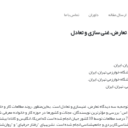
ارسال مقاله
داوران
تماس با ما
د تعارض، غنی سازی و تعادل
ن، ایران.
گاه خوارزمی تهران، ایران
اه خوارزمی تهران، ایران.
 تهران، ایران
ه‌به سه دیدگاه تعارض، غنی­سازی و تعادل است. به‌این‌منظور، روند مطالعات کار و خانوا
زار "وی او اس" بررسی و مؤثرترین نویسندگان، مجلات و کشورها در حوزه کار و خانواده معرفی 
پژوهش نشان می­دهد، 70 درصد مطالعات کار و خانواده از سال 2010 به بعد و 75 درصد مطالعات توسط 10 کشور جهان انجام شده است که امریکا، ا
شناسی کاربردی و جامعه­شناسی انجام شده است. نشریه­های "رفتار حرفه­ای" و "روان‌ش