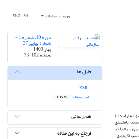
ورود به سامانه
ENGLISH
دوره 10، شماره 1 -
شماره پیاپی 37
بهار 1400
صفحه
73-102
فایل ها
XML
اصل مقاله
1.35 M
ده از ابتدا تا
هم رسانی
شدند. یافته­های
نگلیس و کانادا بیشترین سهم را در
ارجاع به این مقاله
ناسی کاربردی"