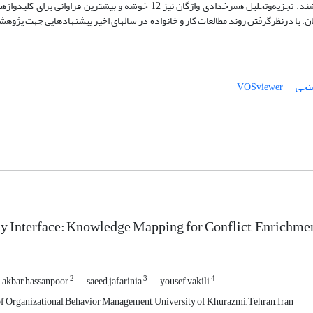
پرارجاع­ترین نشریه­ها و "گرین­هاوس" پرارجاع­ترین نویسنده در این حوزه می­باشند. تجزیه‌وتحلیل هم­رخدادی واژگان نیز 12 خوشه و
ن، با درنظرگرفتن روند مطالعات کار و خانواده در سال­های اخیر پیشنهادهایی جهت پژوهش­ه
سنجی
VOSviewer
y Interface: Knowledge Mapping for Conflict, Enrichme
2
3
4
akbar hassanpoor
saeed jafarinia
yousef vakili
f Organizational Behavior Management, University of Khurazmi, Tehran, Iran