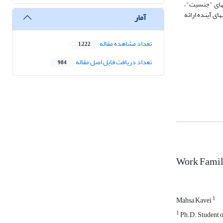
 بیشترین فراوانی برای کلیدواژه­های "جنسیت"،
ای آینده ارائه
آمار
تعداد مشاهده مقاله
1,222
تعداد دریافت فایل اصل مقاله
984
Work Famil
1
Mahsa Kavei
1
Ph.D. Student o