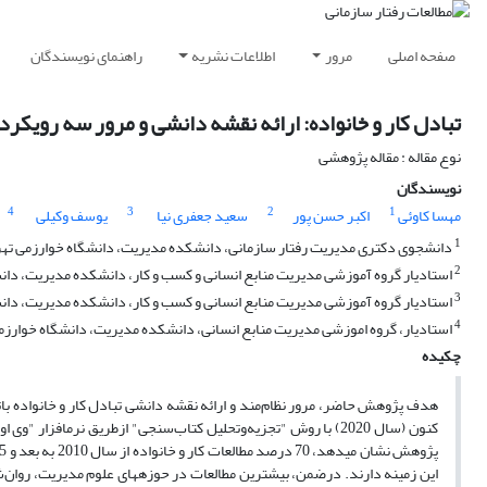
صفحه اصلی
مرور
اطلاعات نشریه
راهنمای نویسندگان
تبادل کار و خانواده: ارائه نقشه دانشی و مرور سه رویکر
نوع مقاله : مقاله پژوهشی
نویسندگان
4
3
2
1
مهسا کاوئی
اکبر حسن پور
سعید جعفری نیا
یوسف وکیلی
1
دانشجوی دکتری مدیریت رفتار سازمانی، دانشکده مدیریت، دانشگاه خوارزمی تهرا
2
استادیار گروه آموزشی مدیریت منابع انسانی و کسب و کار، دانشکده مدیریت، دانش
3
استادیار گروه آموزشی مدیریت منابع انسانی و کسب و کار، دانشکده مدیریت، دانشگ
4
استادیار، گروه اموزشی مدیریت منابع انسانی، دانشکده مدیریت، دانشگاه خوارزمی،
چکیده
هدف پژوهش حاضر، مرور نظام‌مند و ارائه نقشه دانشی تبادل کار و خانواده باتوج
کنون (سال 2020) با روش "تجزیه‌وتحلیل کتاب‌سنجی" ازطریق نرم­اف
این زمینه دارند. درضمن، بیشترین مطالعات در حوزه­های علوم مدیریت، روان‌