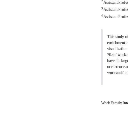
2
Assistant Profe
3
Assistant Profe
4
Assistant Profe
This study o
enrichment a
visualization
70% of work a
have the larg
occurrence an
work and fami
Work Family Int