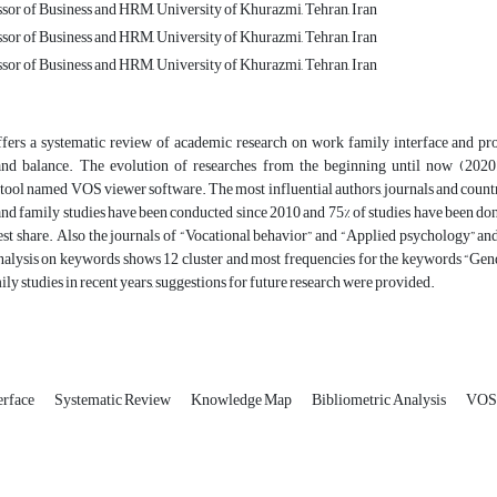
ssor of Business and HRM, University of Khurazmi, Tehran, Iran
ssor of Business and HRM, University of Khurazmi, Tehran, Iran
ssor of Business and HRM, University of Khurazmi, Tehran, Iran
ffers a systematic review of academic research on work family interface and pro
nd balance. The evolution of researches from the beginning until now (2020
 tool named VOS viewer software. The most influential authors, journals and countr
nd family studies have been conducted since 2010 and 75% of studies have been do
est share. Also the journals of “Vocational behavior” and “Applied psychology” and
alysis on keywords shows 12 cluster and most frequencies for the keywords “Gender
ly studies in recent years, suggestions for future research were provided.
erface
Systematic Review
Knowledge Map
Bibliometric Analysis
VOS