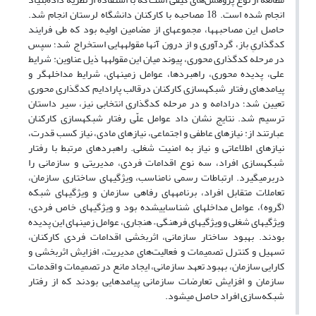
انجام شده است. 18 مصاحبه با کارکنان دانشگاه لرستان انجام شد.
حاصل این مصاحبه­ها، مجموعه­ای از مضامین اولیه بود که طی فرایند
کدگذاریِ باز، گردآوری و از درون آنها مقوله­هایی استخراج شد؛ سپس
در مرحله کدگذاری محوری، پیوند میان این مقوله­ها ذیل عناوین: شرایط
علی، پدیده محوری، راهبردها، عوامل زمینه­ای، شرایط مداخله­گر و
پیامدهای رفتار شبکه­سازی کارکنان درقالب پارادایم کدگذاری محوری
تعیین شد؛ درادامه و در مرحله کدگذاری انتخابی نیز، سیر داستان
ترسیم شد. نتایج نشان داد عوامل علّی رفتار شبکه­سازی کارکنان
عبارتند از: نیازهای عاطفی و اجتماعی، نیازهای مادی، نیاز کسب قدرت،
نیازهای اطلاعاتی و نیاز به امنیت شغلی. راهبردهای مرتبط با رفتار
شبکه­سازی افراد، سه نوع اقدامات فردی، مدیریتی و سازمانی را
دربرمی­گیرد. ارتباطات رسمی نامناسب، ویژگی­های ساختاری سازمان،
تعاملات متقابل افراد، برنامه­های رفاهی سازمان و ویژگی­های شبکه
(گروه)، عوامل مداخله­ای شناسایی­شده بود و ویژگی­های خاص فردی،
ویژگی­های شغلی و ویژگی­های فرهنگی – هنجاری، عوامل زمینه­ای این پدیده
بودند. بهبود ساختار سازمانی، اثربخشی اقدامات فردی کارکنان،
تسهیل و کنترل تصمیمات و فعالیت‌های مدیریت، افزایش اثربخشی و
کارایی سازمان، بهبود تعهد سازمانی، ایجاد مانع در تصمیمات و اقدمات
سازمان و افزایش تعارضات سازمانی پیامدهایی بودند که از رفتار
شبکه‌سازی افراد حاصل می­شود.