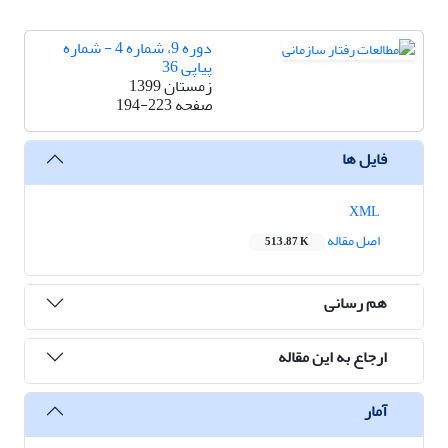
دوره 9، شماره 4 - شماره
پیاپی 36
زمستان 1399
صفحه
194-223
فایل ها
XML
اصل مقاله
513.87 K
هم رسانی
ارجاع به این مقاله
آمار