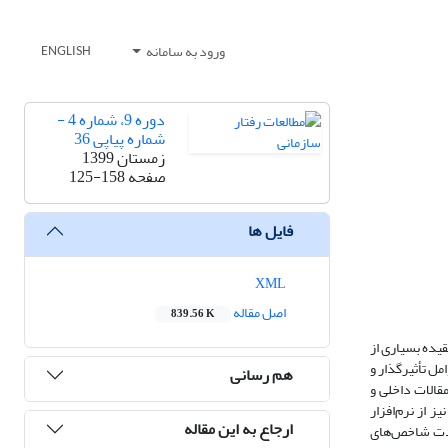
ورود به سامانه
ENGLISH
دوره 9، شماره 4 -
شماره پیاپی 36
زمستان 1399
صفحه
125-158
فایل ها
XML
اصل مقاله
839.56 K
یده بسیاری از
مل تأثیرگذار و
هم رسانی
قالات داخلی و
ز نتایج نیز از نرم‌افزار
ارجاع به این مقاله
‌به فراوانی و شدت شاخص‌های