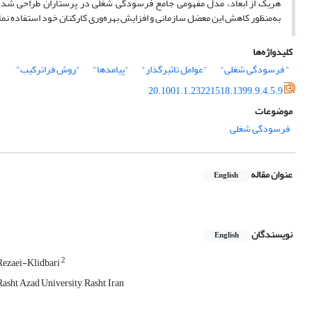
هریک از ابعاد، مدل مفهومی جامع فرسودگی شغلی در پرستاران طراحی شد. انت
به‌منظور کاهش این معضل سازمانی و افزایش بهره‌وری کارکنان خود استفاده نما
کلیدواژه‌ها
" فرسودگی شغلی"
"عوامل تاثیرگذار"
"پیامدها"
"روش فراترکیب"
20.1001.1.23221518.1399.9.4.5.9
موضوعات
فرسودگی شغلی
عنوان مقاله
English
نویسندگان
English
2
Rezaei-Klidbari
sht Azad University, Rasht, Iran