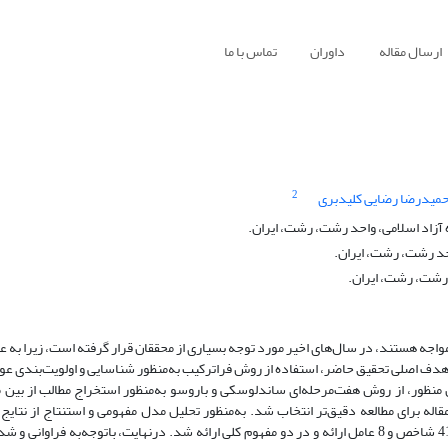
ارسال مقاله
داوران
تماس با ما
2
میدرضا رضایی کلیدبری
زاد اسلامی، واحد رشت، رشت، ایران.
حد رشت، رشت، ایران.
 رشت، رشت، ایران.
اجه هستند، در سال‌های اخیر مورد توجه بسیاری از محققان قرار گرفته است، زیرا به عق
 هدف اصلی تحقیق حاضر، استفاده از روش فراترکیب به‌منظور شناسایی و اولویت‌بندی عوا
منظور، از روش هفت‌مرحله‌ای ساندلوسکی و باروسو به‌منظور استخراج مطالب از بین م
رجی در بازه زمانی 10 ساله استفاده شد که با بررسی‌های اولیه، تعداد 46 مقاله برای مطالعه دقیق‌تر انتخاب شد. به‌منظور تحلیل مدل مفهومی و استنتاج ا
MAXQDA 2020 استفاده شد. نتایج حاصل از بررسی ادبیات تحقیق درقالب 41 شاخص و 8 عامل ارائه و در دو مفهوم کلی ارائه شد. درنهایت، باتوجه