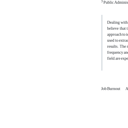
3
Public Administ
Dealing with
believe that
approach to i
used to extr
results. The 
frequency and
field, are exp
Job Burnout
A