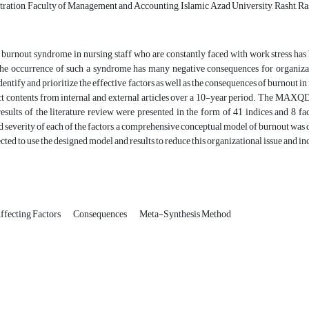
ration, Faculty of Management and Accounting, Islamic Azad University, Rasht, Ras
 burnout syndrome in nursing staff who are constantly faced with work stress has
 the occurrence of such a syndrome has many negative consequences for organiza
dentify and prioritize the effective factors as well as the consequences of burnout 
act contents from internal and external articles over a 10-year period. The MAX
results of the literature review were presented in the form of 41 indices and 8 fa
 severity of each of the factors, a comprehensive conceptual model of burnout was de
ected to use the designed model and results to reduce this organizational issue and inc
ffecting Factors
Consequences
Meta-Synthesis Method