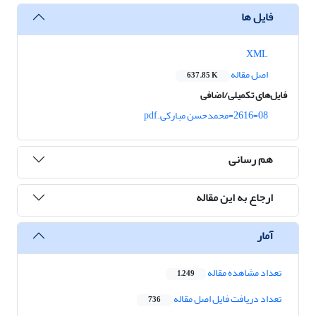
فایل ها
XML
اصل مقاله
637.85 K
فایل‌های تکمیلی/اضافی
08=2616=محمدحسن مبارکی.pdf
هم رسانی
ارجاع به این مقاله
آمار
تعداد مشاهده مقاله
1,249
تعداد دریافت فایل اصل مقاله
736