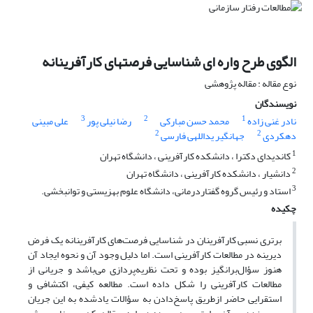
الگوی طرح واره ای شناسایی فرصتهای کارآفرینانه
نوع مقاله : مقاله پژوهشی
نویسندگان
3
2
1
نادر غنی زاده
محمد حسن مبارکی
رضا نیلی پور
علی مبینی
2
2
دهکردی
جهانگیر یداللهی فارسی
1
کاندیدای دکترا ، دانشکده کارآفرینی ، دانشگاه تهران
2
دانشیار ، دانشکده کارآفرینی ، دانشگاه تهران
3
استاد و رئیس گروه گفتاردرمانی، دانشگاه علوم بهزیستی و توانبخشی.
چکیده
برتری نسبی کارآفرینان در شناسایی فرصت‌های کارآفرینانه یک فرض
دیرینه در مطالعات کارآفرینی است. اما دلیل وجود آن و نحوه ایجاد آن
هنوز سؤال‌برانگیز بوده و تحت نظریه‌پردازی می‌باشد و جریانی از
مطالعات کارآفرینی را شکل داده است. مطالعه کیفی، اکتشافی و
استقرایی حاضر ازطریق پاسخ‌دادن به سؤالات یادشده به این جریان