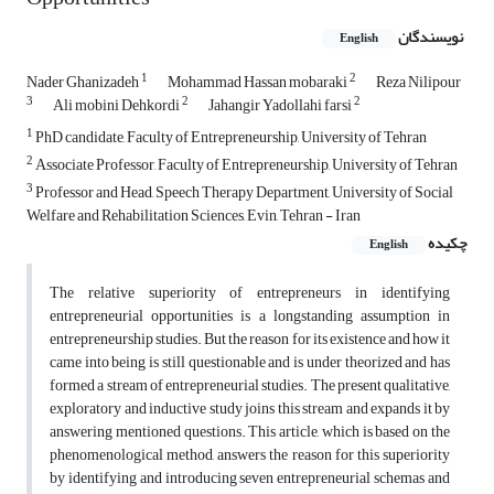
نویسندگان
English
1
2
Nader Ghanizadeh
Mohammad Hassan mobaraki
Reza Nilipour
3
2
2
Ali mobini Dehkordi
Jahangir Yadollahi farsi
1
PhD candidate, Faculty of Entrepreneurship, University of Tehran
2
Associate Professor, Faculty of Entrepreneurship, University of Tehran
3
Professor and Head, Speech Therapy Department, University of Social
Welfare and Rehabilitation Sciences, Evin, Tehran - Iran
چکیده
English
The relative superiority of entrepreneurs in identifying
entrepreneurial opportunities is a longstanding assumption in
entrepreneurship studies. But the reason for its existence and how it
came into being is still questionable and is under theorized and has
formed a stream of entrepreneurial studies. The present qualitative,
exploratory and inductive study joins this stream and expands it by
answering mentioned questions. This article, which is based on the
phenomenological method, answers the reason for this superiority
by identifying and introducing seven entrepreneurial schemas and