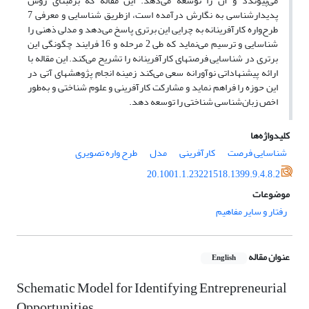
می‌پیوندد و آن را توسعه می‌دهد. این مقاله که برمبنای روش
پدیدارشناسی به نگارش درآمده است، ازطریق شناسایی و معرفی 7
طرح‌واره کارآفرینانه به چرایی این برتری پاسخ می‌دهد و مدلی ذهنی را
شناسایی و ترسیم می‌نماید که طی 2 مرحله و 16 فرایند چگونگی این
برتری در شناسایی فرصت­های کارآفرینانه را تشریح می‌کند. این مقاله با
ارائه پیشنهاداتی نوآورانه سعی می‌کند زمینه انجام پژوهش­های آتی در
این حوزه را فراهم نماید و مشارکت کارآفرینی و علوم شناختی و به‌طور
اخص زبان‌شناسی شناختی را توسعه دهد.
کلیدواژه‌ها
شناسایی فرصت
کارآفرینی
مدل
طرح واره تصویری
20.1001.1.23221518.1399.9.4.8.2
موضوعات
رفتار و سایر مفاهیم
عنوان مقاله
English
Schematic Model for Identifying Entrepreneurial
Opportunities