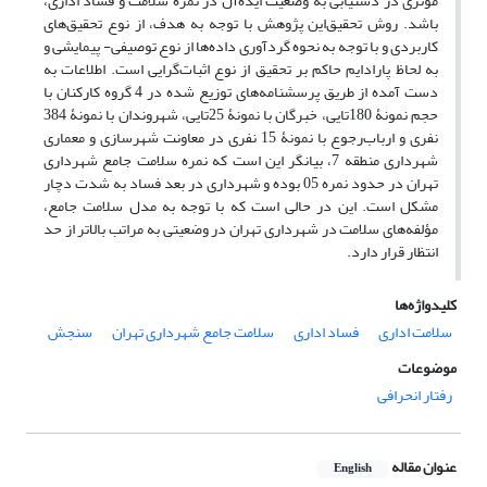
مؤثری در دستیابی به وضعیت ایده‌آل در نمره‌ سلامت و فساد اداری،
باشد. روش تحقیق
این پژوهش با توجه به هدف، از نوع تحقیق‌های
کاربردی و با توجه به نحوه‌ گردآوری داده‌ها از نوع توصیفی- پیمایشی و
به لحاظ پارادایم حاکم بر تحقیق از نوع اثبات‌گرایی است. اطلاعات به‌
دست‌ آمده از طریق پرسشنامه‌های توزیع‌ شده در 4 گروه کارکنان با
حجم نمونۀ 180تایی، خبرگان با نمونۀ‌ 25تایی، شهروندان با نمونۀ 384
نفری و ارباب‌رجوع با نمونۀ‌ 15 نفری در معاونت شهرسازی و معماری
شهرداری منطقه 7، بیانگر این است که نمره‌ سلامت جامع شهرداری
تهران در حدود نمره‌ 05 بوده و شهرداری در بعد فساد به‌ شدت دچار
مشکل است. این در حالی است که با توجه به مدل سلامت جامع،
مؤلفه‌های سلامت در شهرداری تهران در وضعیتی به ‌مراتب بالاتر از حد
انتظار قرار دارد.
کلیدواژه‌ها
سلامت اداری
فساد اداری
سلامت جامع شهرداری تهران
سنجش
موضوعات
رفتار انحرافی
عنوان مقاله
English