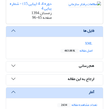
دوره 4، 4 (پیاپی 15) - شماره
پیاپی 4
زمستان 1394
صفحه
96-65
فایل ها
XML
اصل مقاله
463.88 K
هم رسانی
ارجاع به این مقاله
آمار
تعداد مشاهده مقاله
2,634