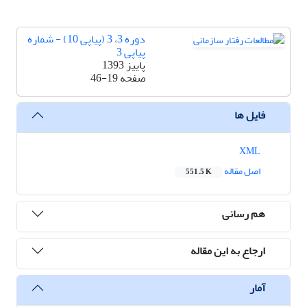
دوره 3، 3 (پیاپی 10) - شماره
پیاپی 3
پاییز 1393
صفحه
46-19
فایل ها
XML
اصل مقاله
551.5 K
هم رسانی
ارجاع به این مقاله
آمار