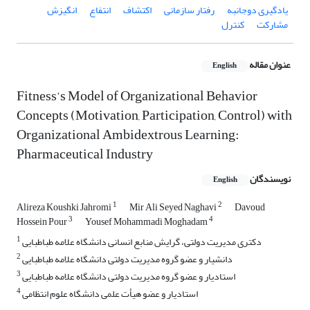
یادگیری دوجانبه
رفتار سازمانی
اکتشاف
انتفاع
انگیزش
مشارکت
کنترل
عنوان مقاله
English
Fitness’s Model of Organizational Behavior
Concepts (Motivation, Participation, Control) with
Organizational Ambidextrous Learning:
Pharmaceutical Industry
نویسندگان
English
1
2
Alireza Koushki Jahromi
Mir Ali Seyed Naghavi
Davoud
3
4
Hossein Pour
Yousef Mohammadi Moghadam
1
دکتری مدیریت دولتی، گرایش منابع انسانی دانشگاه علامه طباطبایی
2
دانشیار و عضو گروه مدیریت دولتی دانشگاه علامه طباطبایی
3
استادیار و عضو گروه مدیریت دولتی دانشگاه علامه طباطبایی
4
استادیار و عضو هیأت علمی دانشگاه علوم انتظامی