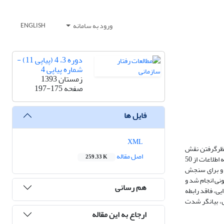
ورود به سامانه
ENGLISH
دوره 3، 4 (پیاپی 11) -
شماره پیاپی 4
زمستان 1393
صفحه
197-175
فایل ها
XML
رنظرگرفتن نقش
اصل مقاله
259.33 K
متغیر تعدیلگر اعتماد سازمانی مورد بررسی قرار گرفته است. جامعه آماری این تحقیق شعب بانک تجارت در استان مازندران(57 شعبه) بعنوان تیم های کاری می باشدکه اطلاعات از 50
نامه ، و برای سنجش
نی انجام شد و
هم رسانی
 همبستگی منفی(0.371-) معنی‌داری داشته و با جدایی، فاقد رابطه
ل، بیانگر شدت
ارجاع به این مقاله