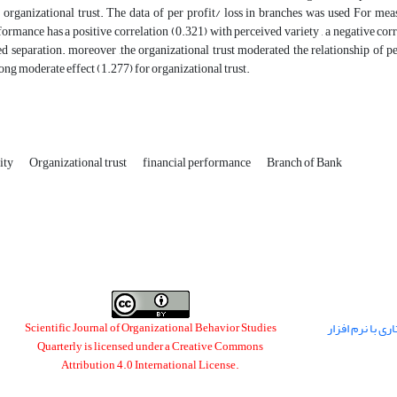
d organizational trust. The data of per profit/ loss in branches was used For m
formance has a positive correlation (0.321) with perceived variety , a negative co
d separation. moreover ,the organizational trust moderated the relationship of p
ong moderate effect (1.277) for organizational trust.
ity
Organizational trust
financial performance
Branch of Bank
ی با نرم افزار
Scientific Journal of Organizational Behavior Studies
Quarterly is licensed under a
Creative Commons
Attribution 4.0 International License
.