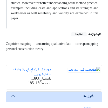
studies. Moreover, for better understanding of the method, practical
examples including cases and applications, and its strengths and
weaknesses as well reliability and validity are explained in this
paper.
کلیدواژه‌ها
English
Cognitive mapping
structuring qualitative data
concept mapping
personal construction theory
دوره 3، 1 , 2 (پیاپی 8 و 9) -
شماره پیاپی 1
تابستان 1393
صفحه
185-159
فایل ها