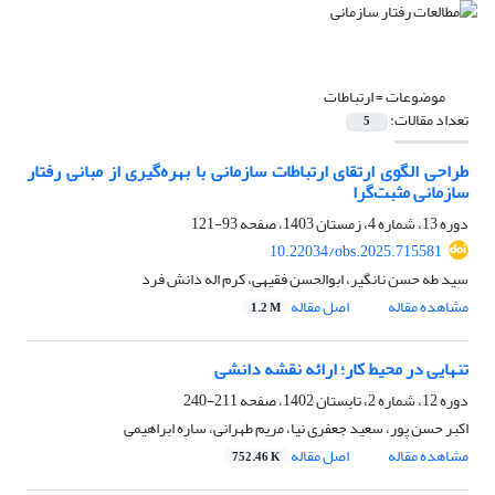
موضوعات =
ارتباطات
تعداد مقالات:
5
طراحی الگوی ارتقای ارتباطات سازمانی با بهره‌گیری از مبانی رفتار
سازمانی مثبت‌گرا
دوره 13، شماره 4، زمستان 1403، صفحه
93-121
10.22034/obs.2025.715581
سید طه حسن نانگیر، ابوالحسن فقیهی، کرم اله دانش فرد
مشاهده مقاله
اصل مقاله
1.2 M
تنهایی در محیط کار؛ ارائه نقشه دانشی
دوره 12، شماره 2، تابستان 1402، صفحه
211-240
اکبر حسن پور، سعید جعفری نیا، مریم طهرانی، ساره ابراهیمی
مشاهده مقاله
اصل مقاله
752.46 K