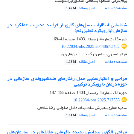
پیام کرمی، مسعود بسطامی، منصور ایراندوست
مشاهده مقاله
اصل مقاله
1.47 M
شناسایی انتظارات نسل‌های کاری از فرایند مدیریت عملکرد در
سازمان (با رویکرد تحلیل تم)
دوره 13، شماره 4، زمستان 1403، صفحه
41-69
10.22034/obs.2025.2044867.3482
فرناز نصیری، عباس نرگسیان، آرین قلی پور
مشاهده مقاله
اصل مقاله
1.03 M
طراحی و اعتبارسنجی مدل رفتارهای ضدشهروندی سازمانی در
حوزه درمان با رویکرد ترکیبی
دوره 13، شماره 4، زمستان 1403، صفحه
155-187
10.22034/obs.2025.717555
سمیه غفاری، هیرش سلطانپناه، عادل صلواتی، رضا شافعی
مشاهده مقاله
اصل مقاله
1.61 M
طراحی الگوی پیدایش پدیده نافرمانی مقابله‌ای در سازمان‌های