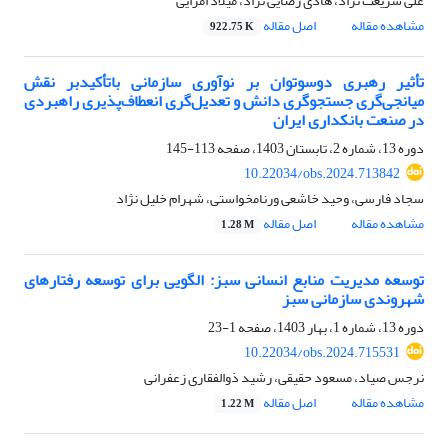
علی شریعت نژاد، هادی رضایی نژاد، میلاد امرایی
مشاهده مقاله
اصل مقاله
922.75 K
تأثیر رهبری دوسوتوان بر نوآوری سازمانی باتأکید‌بر نقش
میانجی‌گری جستجوگری دانش و تعدیل‌گری انعطاف‌پذیری راهبردی
در صنعت بانکداری ایران
دوره 13، شماره 2، تابستان 1403، صفحه
113-145
10.22034/obs.2024.713842
سجاد فارسی، وحید خاشعی ورنامخواستی، شهرام خلیل نژاد
مشاهده مقاله
اصل مقاله
1.28 M
توسعه مدیریت منابع انسانی سبز: الگویی برای توسعه رفتارهای
شهروندی سازمانی سبز
دوره 13، شماره 1، بهار 1403، صفحه
1-23
10.22034/obs.2024.715531
نرجس صیاد، مسعود حقیقی، رشید ذوالفقاری زعفرانی
مشاهده مقاله
اصل مقاله
1.22 M