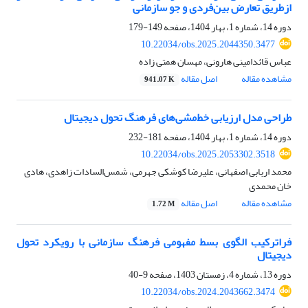
ازطریق تعارض بین‌فردی و جو سازمانی
دوره 14، شماره 1، بهار 1404، صفحه
149-179
10.22034/obs.2025.2044350.3477
عباس قائدامینی هارونی، مهسان همتی زاده
مشاهده مقاله
اصل مقاله
941.07 K
طراحی مدل ارزیابی خط‌مشی‌های فرهنگ تحول دیجیتال
دوره 14، شماره 1، بهار 1404، صفحه
181-232
10.22034/obs.2025.2053302.3518
محمد اربابی اصفهانی، علیرضا کوشکی جهرمی، شمس‌السادات زاهدی، هادی
خان محمدی
مشاهده مقاله
اصل مقاله
1.72 M
فراترکیب الگوی بسط مفهومی فرهنگ سازمانی با رویکرد تحول
دیجیتال
دوره 13، شماره 4، زمستان 1403، صفحه
9-40
10.22034/obs.2024.2043662.3474