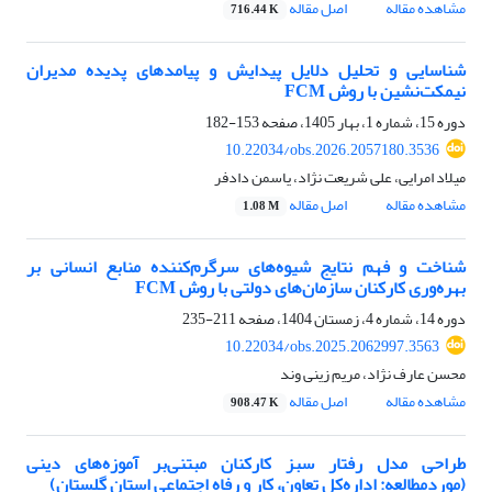
مشاهده مقاله
اصل مقاله
716.44 K
شناسایی و تحلیل دلایل پیدایش و پیامدهای پدیده مدیران
نیمکت‌نشین با روش
FCM
دوره 15، شماره 1، بهار 1405، صفحه
153-182
10.22034/obs.2026.2057180.3536
میلاد امرایی، علی شریعت نژاد، یاسمن دادفر
مشاهده مقاله
اصل مقاله
1.08 M
شناخت و فهم نتایج شیوه‌های سرگرم‌کننده منابع انسانی بر
بهره‌وری کارکنان سازمان‌های دولتی با روش FCM
دوره 14، شماره 4، زمستان 1404، صفحه
211-235
10.22034/obs.2025.2062997.3563
محسن عارف نژاد، مریم زینی وند
مشاهده مقاله
اصل مقاله
908.47 K
طراحی مدل رفتار سبز کارکنان مبتنی‌بر آموزه‌های دینی
(موردمطالعه: اداره‌کل تعاون، کار و رفاه اجتماعی استان گلستان)