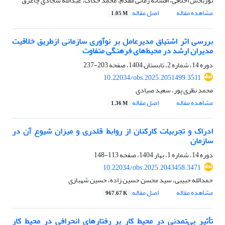
نوربخش اخلاقی، افسانه زمانی مقدم، محمد حکاک، عبدالله سجادی چاغرق
مشاهده مقاله
اصل مقاله
1.05 M
بررسی اثر اشتیاق مدیرعامل بر نوآوری سازمانی ازطریق خلاقیت
مدیران ارشد در محیط‌های فرهنگی متفاوت
دوره 14، شماره 2، تابستان 1404، صفحه
203-237
10.22034/obs.2025.2051499.3511
محمد نظری پور، سعید صیادی
مشاهده مقاله
اصل مقاله
1.36 M
ادراک و تجربیات کارکنان از روابط قلدری و میزان شیوع آن در
سازمان
دوره 14، شماره 1، بهار 1404، صفحه
113-148
10.22034/obs.2025.2043458.3471
حمدالله حبیبی، سید محسن حسین زاده، حسین شهبازی
مشاهده مقاله
اصل مقاله
967.67 K
تأثیر بی‌تمدنی در محیط کار بر رفتارهای انحرافی در محیط کار