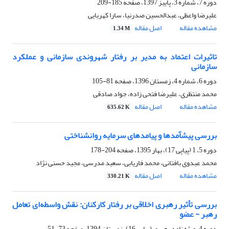
دوره 7، شماره 3، پاییز 1397، صفحه
185-209
علیرضا واعظی، عبدالحسین صدرنیا، سارا کهربایی
مشاهده مقاله
اصل مقاله
1.34 M
تاثیرات اعتماد به‌ مدیر بر رفتار شهروندی سازمانی و عملکرد
سازمانی
دوره 6، شماره 4، زمستان 1396، صفحه
81-105
محمد منتظری، علیرضا فتحی زاده، جواد صادقی
مشاهده مقاله
اصل مقاله
635.62 K
بررسی پیشآمدها و پیامدهای سرمایه روانشناختی
دوره 5، 1 (پیاپی 17)، بهار 1395، صفحه
204-178
محمد عبدوی بافتانی، محمد فاریابی، سعید مدرسی، مجید حسنی نژاد
مشاهده مقاله
اصل مقاله
330.21 K
بررسی تأثیر رهبری اخلاقی بر رفتار کارکنان: نقش واسطه‌ای تعامل
رهبر - عضو
دوره 4، ویژه نامه رهبری (پیاپی 16)، زمستان 1394، صفحه
73-51