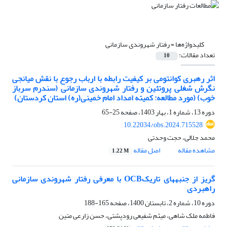
کلیدواژه‌ها =
رفتار شهروندی سازمانی
تعداد مقالات:
10
اثر رهبری کوانتومی بر کیفیت رابطه با ارباب رجوع با نقش میانجی
نگرش شغلی پروتئین و رفتار شهروندی سازمانی (سندرم سرباز
خوب) (مورد مطالعه: کمیته امداد امام خمینی(ره) استان کردستان)
دوره 13، شماره 1، بهار 1403، صفحه
25-65
10.22034/obs.2024.715528
محمد جلالی، حجت وحدتی
مشاهده مقاله
اصل مقاله
1.22 M
گریز از جنبه‏های تاریکOCB با معرفی رفتار شهروندی سازمانی
راهبردی
دوره 10، شماره 2، تابستان 1400، صفحه
165-188
فاطمه ملک شاهی، میثم شفیعی رودپشتی، حسن زارعی متین