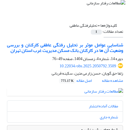
کلیدواژه‌ها =
تحلیل­رفتگی عاطفی
تعداد مقالات:
1
شناسایی عوامل موثر بر تحلیل رفتگی عاطفی کارکنان و بررسی
وضعیت آن ها در کارکنان بانک مسکن مدیریت غرب استان تهران
دوره 14، شماره 4، زمستان 1404، صفحه
49-76
10.22034/obs.2025.2050792.3509
زلفا حق گویان، حسن زارعی متین، سکینه قربانی
مشاهده مقاله
اصل مقاله
775.17 K
مقالات آماده انتشار
شماره جاری
شماره‌های پیشین نشریه