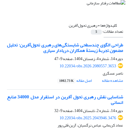
کلیدواژه‌ها =
رهبری تحول‌آفرین
تعداد مقالات:
5
طراحی الگوی چندسطحی شایستگی‌های رهبری تحول‌آفرین: تحلیل
مضمون تجربۀ زیستۀ همکاران دریادار سیاری
دوره 14، شماره 4، زمستان 1404، صفحه
9-47
10.22034/obs.2026.2080557.3653
ناصر عسگری
مشاهده مقاله
اصل مقاله
1002.73 K
شناسایی نقش رهبری تحول آفرین در استقرار مدل 34000 منابع
انسانی
دوره 14، شماره 2، تابستان 1404، صفحه
9-32
10.22034/obs.2025.2043946.3476
عماد کریمانی، عباس نرگسیان، آرین قلی پور