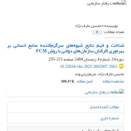
نویسنده =
محسن عارف نژاد
تعداد مقالات:
1
شناخت و فهم نتایج شیوه‌های سرگرم‌کننده منابع انسانی بر
بهره‌وری کارکنان سازمان‌های دولتی با روش FCM
دوره 14، شماره 4، زمستان 1404، صفحه
211-235
10.22034/obs.2025.2062997.3563
محسن عارف نژاد، مریم زینی وند
مشاهده مقاله
اصل مقاله
908.47 K
مقالات آماده انتشار
شماره جاری
شماره‌های پیشین نشریه