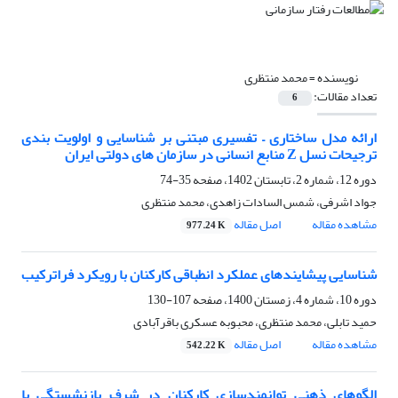
نویسنده =
محمد منتظری
تعداد مقالات:
6
ارائه مدل ساختاری – تفسیری مبتنی بر شناسایی و اولویت بندی
ترجیحات نسل Z منابع انسانی در سازمان های دولتی ایران
دوره 12، شماره 2، تابستان 1402، صفحه
35-74
جواد اشرفی، شمس السادات زاهدی، محمد منتظری
مشاهده مقاله
اصل مقاله
977.24 K
شناسایی پیشایندهای عملکرد انطباقی کارکنان با رویکرد فراترکیب
دوره 10، شماره 4، زمستان 1400، صفحه
107-130
حمید تابلی، محمد منتظری، محبوبه عسکری باقرآبادی
مشاهده مقاله
اصل مقاله
542.22 K
الگوهای ذهنی توانمندسازی کارکنان در شرف بازنشستگی با